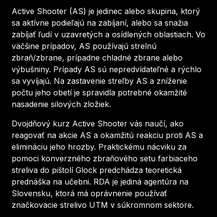
Active Shooter (AS) je jedinec alebo skupina, ktorý
sa aktívne podieľajú na zabíjaní, alebo sa snažia
zabíjať ľudí v uzavretých a osídlených oblastiach. Vo
väčšine prípadov, AS používajú strelnú
zbraň/zbrane, prípadne chladné zbrane alebo
výbušniny. Prípady AS sú nepredvídateľné a rýchlo
sa vyvíjajú. Na zastavenie streľby AS a zníženie
počtu jeho obetí je spravidla potrebné okamžité
nasadenie silových zložiek.
Dvojdňový kurz Active Shooter vás naučí, ako
reagovať na akcie AS a okamžitú reakciu proti AS a
elimináciu jeho hrozby. Praktickému nácviku za
pomoci konverzného zbraňového setu farbiaceho
streliva do pištolí Glock predchádza teoretická
prednáška na učebni. RDA je jediná agentúra na
Slovensku, ktorá má oprávnenie používať
značkovacie strelivo UTM v súkromnom sektore.