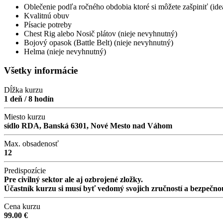
Oblečenie podľa ročného obdobia ktoré si môžete zašpiniť (ideá
Kvalitnú obuv
Písacie potreby
Chest Rig alebo Nosič plátov (nieje nevyhnutný)
Bojový opasok (Battle Belt) (nieje nevyhnutný)
Helma (nieje nevyhnutný)
Všetky informácie
Dĺžka kurzu
1 deň / 8 hodín
Miesto kurzu
sídlo RDA, Banská 6301, Nové Mesto nad Váhom
Max. obsadenosť
12
Predispozície
Pre civilný sektor ale aj ozbrojené zložky.
Účastník kurzu si musí byť vedomý svojich zručností a bezpečno
Cena kurzu
99.00 €