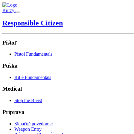
Kurzy
Responsible Citizen
Pištoľ
Pistol Fundamentals
Puška
Rifle Fundamentals
Medical
Stop the Bleed
Príprava
Situačné povedomie
Weapon Entry