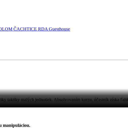
OLOM ČACHTICE
RDA Guesthouse
y taktiky malých jednotiek. Absolvovaním kurzu, účastník získa ľah
u manipuláciou.