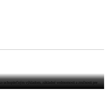
ko uchopiteľným výkladom, základné vedmomosti a zručnosti pre