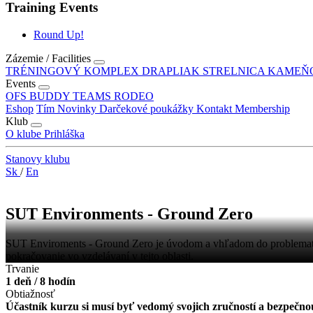
Training Events
Round Up!
Zázemie / Facilities
TRÉNINGOVÝ KOMPLEX DRAPLIAK
STRELNICA KAMEŇ
Events
OFS
BUDDY TEAMS RODEO
Eshop
Tím
Novinky
Darčekové poukážky
Kontakt
Membership
Klub
O klube
Prihláška
Stanovy klubu
Sk
/
En
SUT Environments - Ground Zero
SUT Enviroments - Ground Zero je úvodom a vhľadom do problematik
pokračovanie vo vzdelávaní v tejto oblasti.
Trvanie
1 deň / 8 hodín
Obtiažnosť
Účastník kurzu si musí byť vedomý svojich zručností a bezpečno