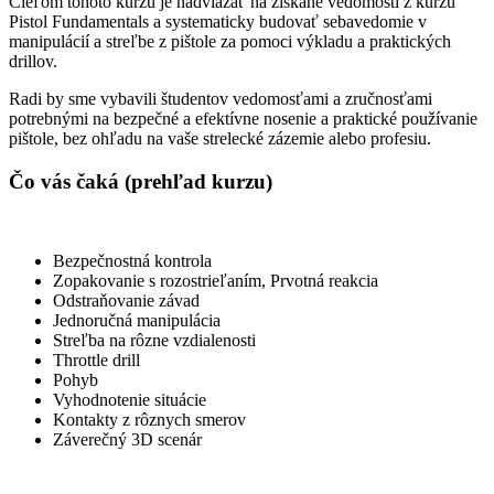
Cieľom tohoto kurzu je nadviazať na získané vedomosti z kurzu
Pistol Fundamentals a systematicky budovať sebavedomie v
manipulácií a streľbe z pištole za pomoci výkladu a praktických
drillov.
Radi by sme vybavili študentov vedomosťami a zručnosťami
potrebnými na bezpečné a efektívne nosenie a praktické používanie
pištole, bez ohľadu na vaše strelecké zázemie alebo profesiu.
Čo vás čaká (prehľad kurzu)
Bezpečnostná kontrola
Zopakovanie s rozostrieľaním, Prvotná reakcia
Odstraňovanie závad
Jednoručná manipulácia
Streľba na rôzne vzdialenosti
Throttle drill
Pohyb
Vyhodnotenie situácie
Kontakty z rôznych smerov
Záverečný 3D scenár