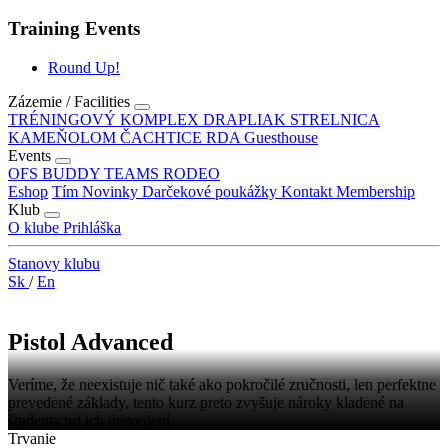
Training Events
Round Up!
Zázemie / Facilities
TRÉNINGOVÝ KOMPLEX DRAPLIAK
STRELNICA
KAMEŇOLOM ČACHTICE
RDA Guesthouse
Events
OFS
BUDDY TEAMS RODEO
Eshop
Tím
Novinky
Darčekové poukážky
Kontakt
Membership
Klub
O klube
Prihláška
Stanovy klubu
Sk
/
En
Pistol Advanced
Veríme, že neexistuje nič také ako pokročilé zručnosti, len perfektne
prevedené základy, tento kurz preto zvyšuje nároky kladené na
študenta pri ich prevedení.
Trvanie