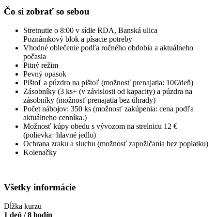
Čo si zobrať so sebou
Stretnutie o 8:00 v sídle RDA, Banská ulica
Poznámkový blok a písacie potreby
Vhodné oblečenie podľa ročného obdobia a aktuálneho
počasia
Pitný režim
Pevný opasok
Pištoľ a púzdro na pištoľ (možnosť prenajatia: 10€/deň)
Zásobníky (3 ks+ (v závislosti od kapacity) a púzdra na
zásobníky (možnosť prenajatia bez úhrady)
Počet nábojov: 350 ks (možnosť zakúpenia: cena podľa
aktuálneho cenníka.)
Možnosť kúpy obedu s vývozom na strelnicu 12 €
(polievka+hlavné jedlo)
Ochrana zraku a sluchu (možnosť zapožičania bez poplatku)
Kolenačky
Všetky informácie
Dĺžka kurzu
1 deň / 8 hodín